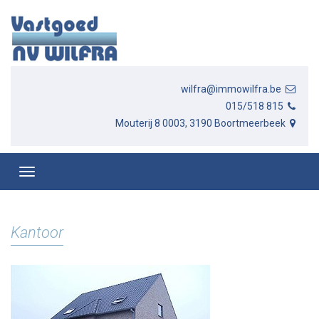
wilfra@immowilfra.be
015/518 815
Mouterij 8 0003, 3190 Boortmeerbeek
Kantoor